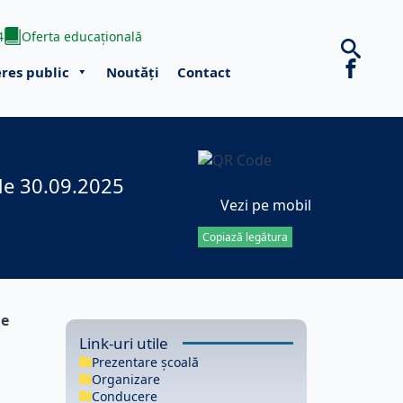
4
Oferta educațională
eres public
Noutăți
Contact
 de 30.09.2025
Vezi pe mobil
Copiază legătura
le
Link-uri utile
Prezentare școală
Organizare
Conducere