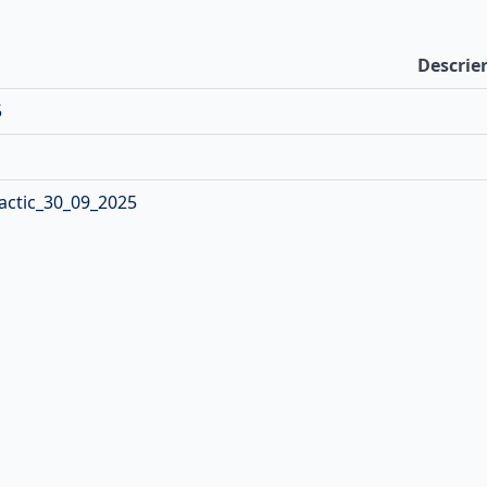
Descrie
5
dactic_30_09_2025