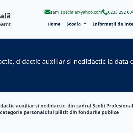
sam_speciala@yahoo.com
0233 292 00
ială
Neamț
Home
Școala
Informații de int
ctic, didactic auxiliar si nedidactic la data
dactic auxiliar si nedidactic din cadrul Școlii Profesiona
 categoria personalului plătit din fondurile publice