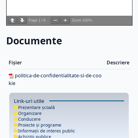
Page
1
/
6
Zoom
100%
Documente
Fișier
Descriere
politica-de-confidentialitate-si-de-coo
kie
Link-uri utile
Prezentare școală
Organizare
Conducere
Proiecte și programe
Informații de interes public
Achiziții publice