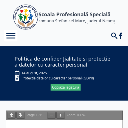
Școala Profesională Specială
comuna Ștefan cel Mare, județul Neamț
Politica de confidențialitate și protecție
a datelor cu caracter personal
14 august, 2025
Protecția datelor cu caracter personal (GDPR)
Copiază legătura
Page
1
/
6
Zoom
100%